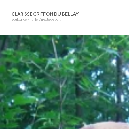
Skip
to
CLARISSE GRIFFON DU BELLAY
Sculptrice – Taille Directe de bois
content