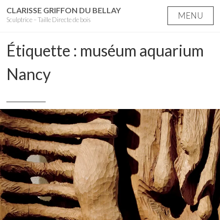
Skip
CLARISSE GRIFFON DU BELLAY
MENU
Sculptrice – Taille Directe de bois
to
content
Étiquette :
muséum aquarium
Nancy