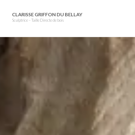
Skip
to
CLARISSE GRIFFON DU BELLAY
Sculptrice – Taille Directe de bois
content