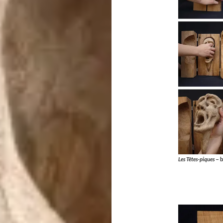
Les Têtes-piques
– b