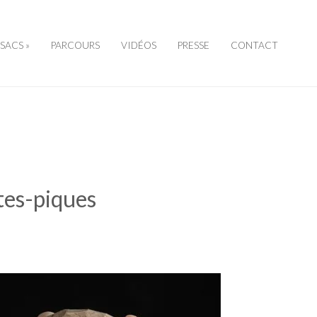
SSACS »
PARCOURS
VIDÉOS
PRESSE
CONTACT
tes-piques