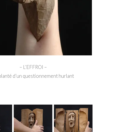
– L’EFFROI –
planté d’un questionnement hurlant