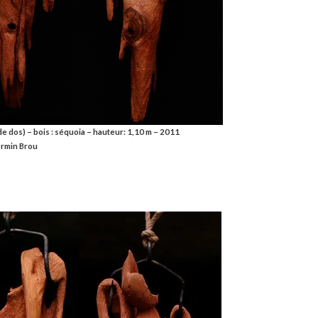
de dos) – bois : séquoia – hauteur: 1,10 m – 2011
ermin Brou