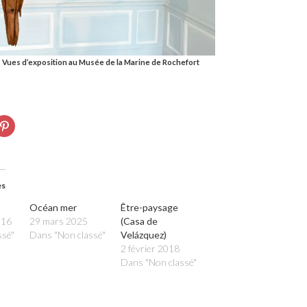
 Vues d’exposition au Musée de la Marine de Rochefort
uez
Cliquez
r
pour
tager
partager
sur
vre
ebook(ouvre
Pinterest(ouvre
s
dans
une
velle
nouvelle
es
tre)
fenêtre)
s
Océan mer
Être-paysage
016
29 mars 2025
(Casa de
ssé"
Dans "Non classé"
Velázquez)
2 février 2018
Dans "Non classé"