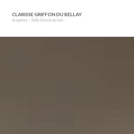
Skip
to
CLARISSE GRIFFON DU BELLAY
Sculptrice – Taille Directe de bois
content