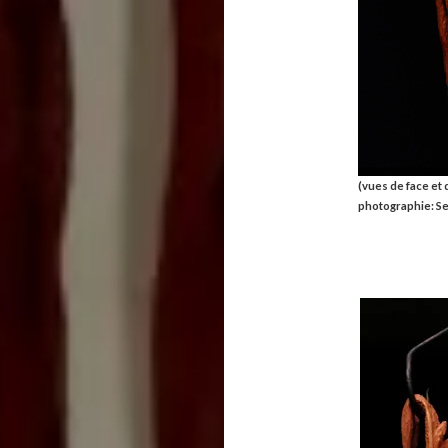
(vues de face et 
photographie: S