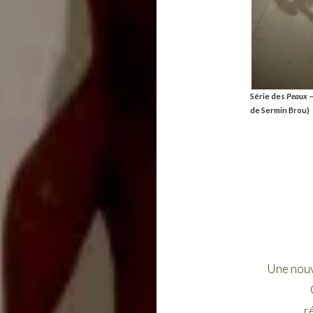
Série des
Peaux
–
de Sermin Brou)
Une nouve
r