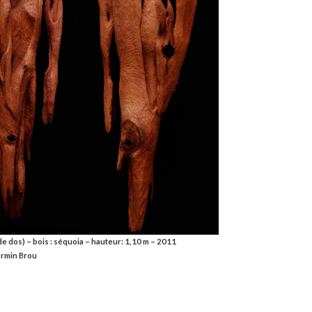
de dos) – bois : séquoia – hauteur: 1,10 m – 2011
ermin Brou