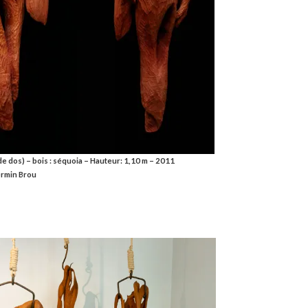
de dos) – bois : séquoia – Hauteur: 1,10 m – 2011
ermin Brou