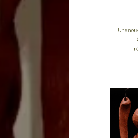
Une nouve
r