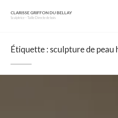
Skip
to
CLARISSE GRIFFON DU BELLAY
Sculptrice – Taille Directe de bois
content
Étiquette :
sculpture de peau