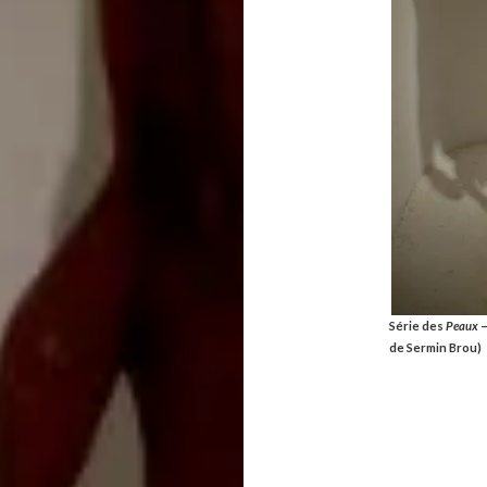
Série des
Peaux
–
de Sermin Brou)