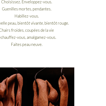
Choisissez. Enveloppez-vous.
Guenilles mortes, pendantes.
Habillez-vous.
lle peau, bientôt vivante, bientôt rouge.
Chairs froides, coupées de la vie
échauffez-vous, amalgamez-vous.
Faites peau neuve.