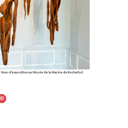
 Vues d’exposition au Musée de la Marine de Rochefort
uez
Cliquez
r
pour
tager
partager
sur
vre
ebook(ouvre
Pinterest(ouvre
s
dans
une
velle
nouvelle
tre)
fenêtre)