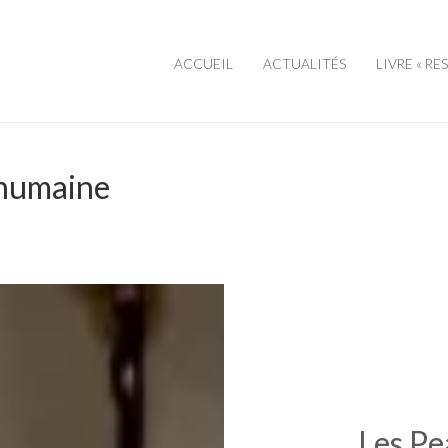
ACCUEIL
ACTUALITÉS
LIVRE « RE
 humaine
Les P