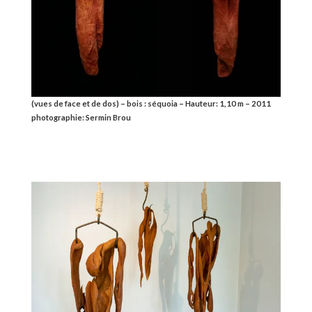
(vues de face et de dos) – bois : séquoia – Hauteur: 1,10 m – 2011
photographie: Sermin Brou