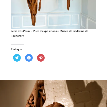
Série des
Peaux
– Vues d’exposition au Musée de la Marine de
Rochefort
Partager :
Cliquez
Cliquez
Cliquez
pour
pour
pour
partager
partager
partager
sur
sur
sur
Twitter(ouvre
Facebook(ouvre
Pinterest(ouvre
dans
dans
dans
une
une
une
nouvelle
nouvelle
nouvelle
fenêtre)
fenêtre)
fenêtre)