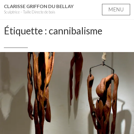
Skip
CLARISSE GRIFFON DU BELLAY
MENU
Sculptrice – Taille Directe de bois
to
content
Étiquette :
cannibalisme