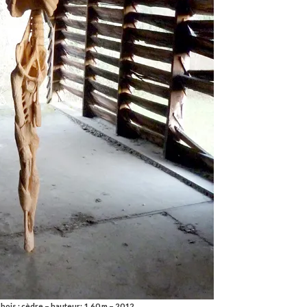
–
bois : cèdre – hauteur: 1,60 m – 2012