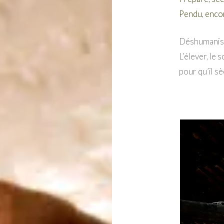
Pendu, enco
Déshumanise
L’élever, le 
pour qu’il sè