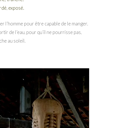
rdé, exposé.
r l’homme pour être capable de le manger.
sortir de l’eau, pour qu’il ne pourrisse pas,
che au soleil.