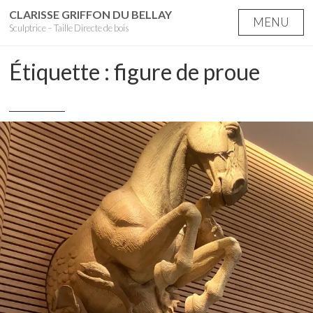
Skip
CLARISSE GRIFFON DU BELLAY
MENU
Sculptrice – Taille Directe de bois
to
content
Étiquette :
figure de proue