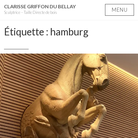
Skip
CLARISSE GRIFFON DU BELLAY
MENU
Sculptrice – Taille Directe de bois
to
content
Étiquette :
hamburg