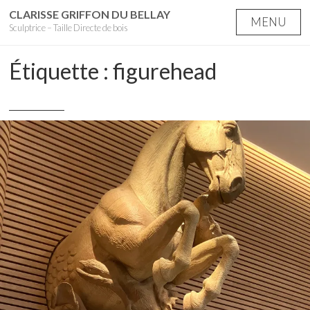
Skip
CLARISSE GRIFFON DU BELLAY
MENU
Sculptrice – Taille Directe de bois
to
content
Étiquette :
figurehead