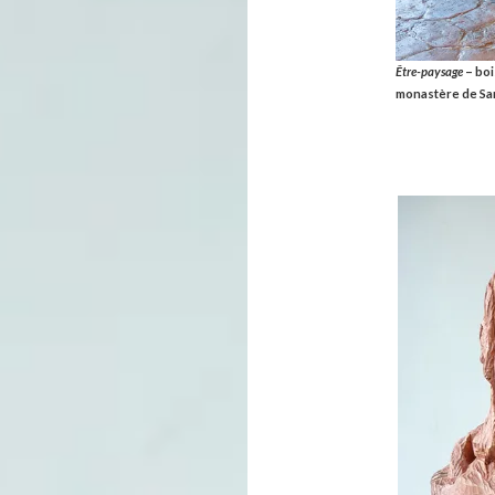
Être-paysage
– boi
m
onastère de Sa