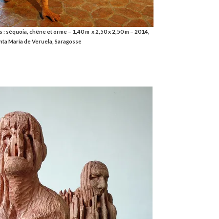
s : séquoia, chêne et orme – 1,40 m x 2,50 x 2,50 m – 2014,
nta María de Veruela, Saragosse